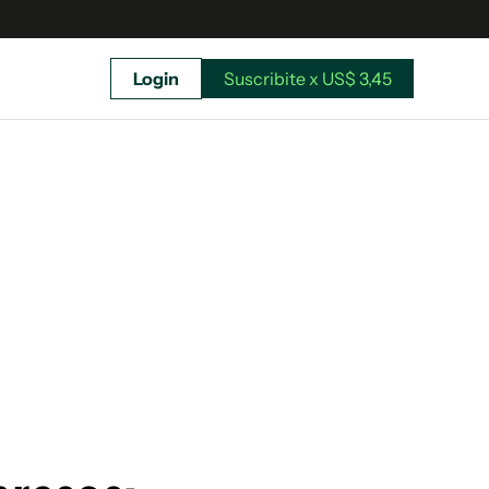
Login
Suscribite x US$ 3,45
uscríbete ahora a El Observador y elegí hasta
donde llegar.
Suscribite x US$ 3,45