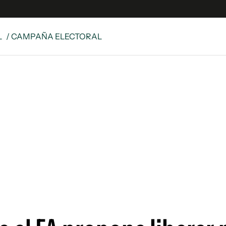
L
/ CAMPAÑA ELECTORAL
e
S
n
es
Siguenos en:
 y Legales
es especiales
ciones
ters
ina
 Unidos