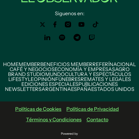
Siguenos en:
HOME
MEMBER
BENEFICIOS MEMBER
REFERÍ
NACIONAL
CAFÉ Y NEGOCIOS
ECONOMÍA Y EMPRESAS
AGRO
BRAND STUDIO
MUNDO
CULTURA Y ESPECTÁCULOS
LIFESTYLE
OPINIÓN
FÚNEBRES
REMATES Y LEGALES
EDICIONES ESPECIALES
PUBLICACIONES
NEWSLETTERS
ARGENTINA
ESPAÑA
ESTADOS UNIDOS
Políticas de Cookies
Políticas de Privacidad
Términos y Condiciones
Contacto