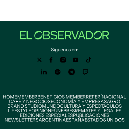
Siguenos en:
HOME
MEMBER
BENEFICIOS MEMBER
REFERÍ
NACIONAL
CAFÉ Y NEGOCIOS
ECONOMÍA Y EMPRESAS
AGRO
BRAND STUDIO
MUNDO
CULTURA Y ESPECTÁCULOS
LIFESTYLE
OPINIÓN
FÚNEBRES
REMATES Y LEGALES
EDICIONES ESPECIALES
PUBLICACIONES
NEWSLETTERS
ARGENTINA
ESPAÑA
ESTADOS UNIDOS