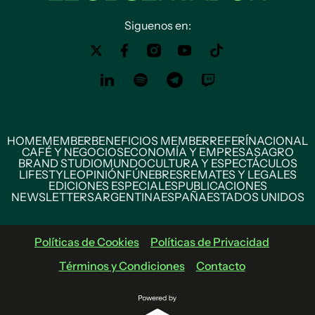
Siguenos en:
HOME
MEMBER
BENEFICIOS MEMBER
REFERÍ
NACIONAL
CAFÉ Y NEGOCIOS
ECONOMÍA Y EMPRESAS
AGRO
BRAND STUDIO
MUNDO
CULTURA Y ESPECTÁCULOS
LIFESTYLE
OPINIÓN
FÚNEBRES
REMATES Y LEGALES
EDICIONES ESPECIALES
PUBLICACIONES
NEWSLETTERS
ARGENTINA
ESPAÑA
ESTADOS UNIDOS
Políticas de Cookies
Políticas de Privacidad
Términos y Condiciones
Contacto