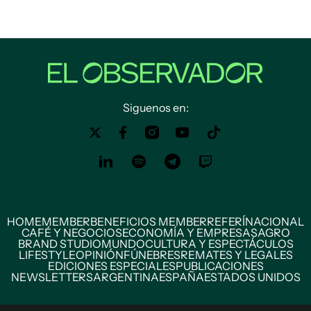
Siguenos en:
HOME
MEMBER
BENEFICIOS MEMBER
REFERÍ
NACIONAL
CAFÉ Y NEGOCIOS
ECONOMÍA Y EMPRESAS
AGRO
BRAND STUDIO
MUNDO
CULTURA Y ESPECTÁCULOS
LIFESTYLE
OPINIÓN
FÚNEBRES
REMATES Y LEGALES
EDICIONES ESPECIALES
PUBLICACIONES
NEWSLETTERS
ARGENTINA
ESPAÑA
ESTADOS UNIDOS