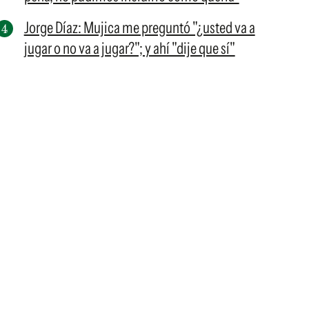
Jorge Díaz: Mujica me preguntó "¿usted va a
jugar o no va a jugar?"; y ahí "dije que sí"