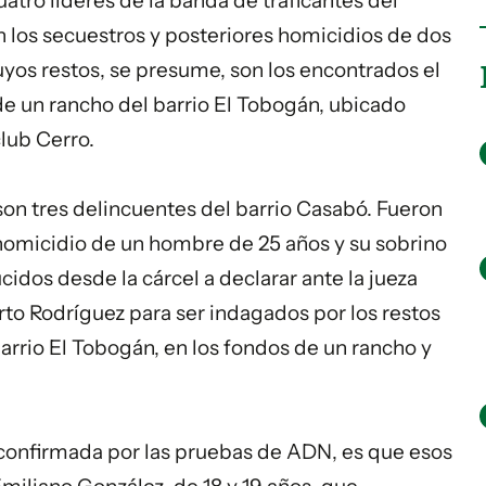
uatro líderes de la banda de traficantes del
en los secuestros y posteriores homicidios de dos
yos restos, se presume, son los encontrados el
de un rancho del barrio El Tobogán, ubicado
club
Cerro
.
" son tres delincuentes del barrio Casabó. Fueron
 homicidio de un hombre de 25 años y su sobrino
idos desde la cárcel a declarar ante la jueza
erto Rodríguez para ser indagados por los restos
rrio El Tobogán, en los fondos de un rancho y
r confirmada por las pruebas de ADN, es que esos