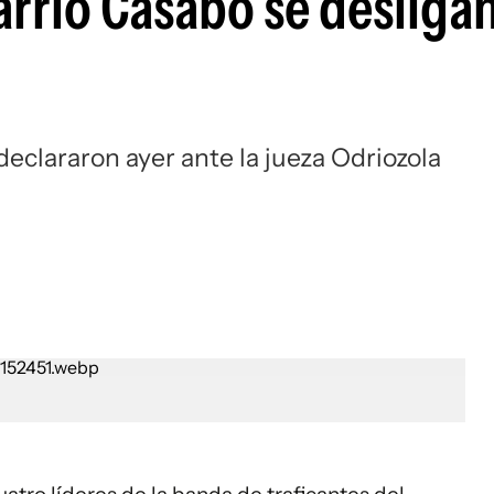
arrio Casabó se desligan
" declararon ayer ante la jueza Odriozola