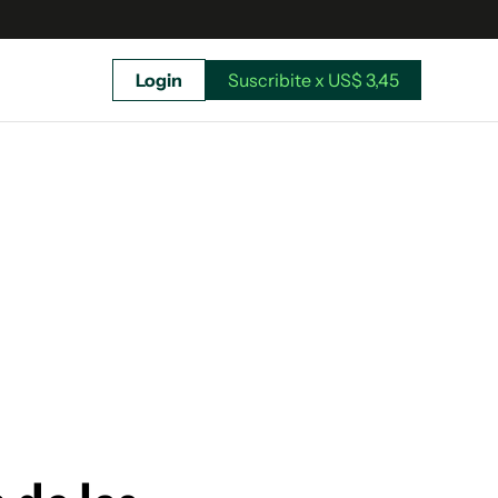
Login
Suscribite x US$ 3,45
uscríbete ahora a El Observador y elegí hasta
donde llegar.
Suscribite x US$ 3,45