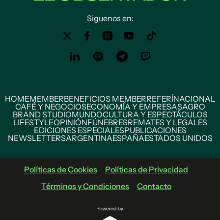
Siguenos en:
HOME
MEMBER
BENEFICIOS MEMBER
REFERÍ
NACIONAL
CAFÉ Y NEGOCIOS
ECONOMÍA Y EMPRESAS
AGRO
BRAND STUDIO
MUNDO
CULTURA Y ESPECTÁCULOS
LIFESTYLE
OPINIÓN
FÚNEBRES
REMATES Y LEGALES
EDICIONES ESPECIALES
PUBLICACIONES
NEWSLETTERS
ARGENTINA
ESPAÑA
ESTADOS UNIDOS
Políticas de Cookies
Políticas de Privacidad
Términos y Condiciones
Contacto