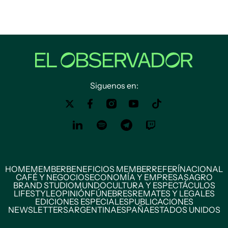
Siguenos en:
HOME
MEMBER
BENEFICIOS MEMBER
REFERÍ
NACIONAL
CAFÉ Y NEGOCIOS
ECONOMÍA Y EMPRESAS
AGRO
BRAND STUDIO
MUNDO
CULTURA Y ESPECTÁCULOS
LIFESTYLE
OPINIÓN
FÚNEBRES
REMATES Y LEGALES
EDICIONES ESPECIALES
PUBLICACIONES
NEWSLETTERS
ARGENTINA
ESPAÑA
ESTADOS UNIDOS