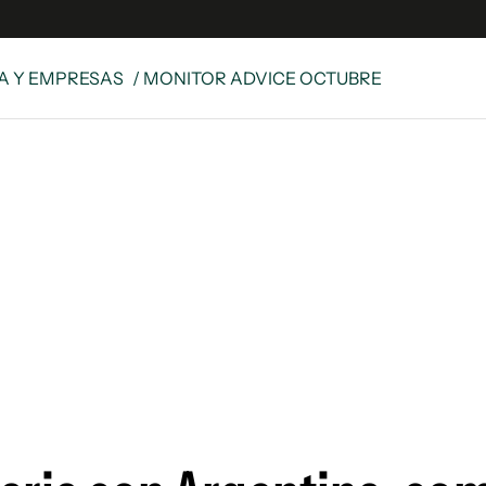
A Y EMPRESAS
/ MONITOR ADVICE OCTUBRE
e
S
n
es
Siguenos en:
 y Legales
es especiales
ciones
ters
ina
 Unidos