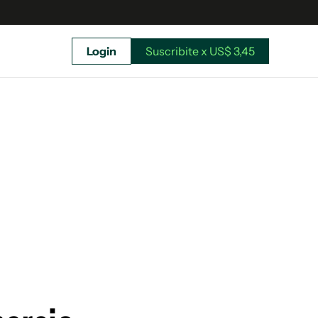
Login
Suscribite x US$ 3,45
uscríbete ahora a El Observador y elegí hasta
donde llegar.
Suscribite x US$ 3,45