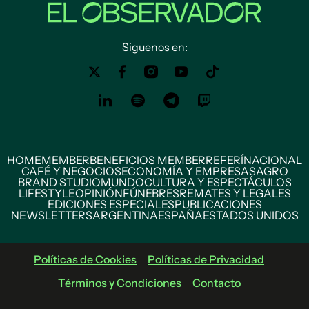
Siguenos en:
HOME
MEMBER
BENEFICIOS MEMBER
REFERÍ
NACIONAL
CAFÉ Y NEGOCIOS
ECONOMÍA Y EMPRESAS
AGRO
BRAND STUDIO
MUNDO
CULTURA Y ESPECTÁCULOS
LIFESTYLE
OPINIÓN
FÚNEBRES
REMATES Y LEGALES
EDICIONES ESPECIALES
PUBLICACIONES
NEWSLETTERS
ARGENTINA
ESPAÑA
ESTADOS UNIDOS
Políticas de Cookies
Políticas de Privacidad
Términos y Condiciones
Contacto