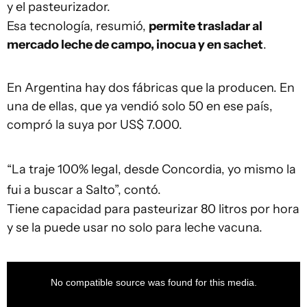
y el pasteurizador.
Esa tecnología, resumió,
permite trasladar al
mercado leche de campo, inocua y en sachet
.
En Argentina hay dos fábricas que la producen. En
una de ellas, que ya vendió solo 50 en ese país,
compró la suya por US$ 7.000.
“La traje 100% legal, desde Concordia, yo mismo la
fui a buscar a Salto”, contó.
Tiene capacidad para pasteurizar 80 litros por hora
y se la puede usar no solo para leche vacuna.
This
is
a
No compatible source was found for this media.
modal
window.