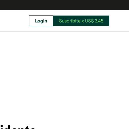
Login
Suscribite x US$ 3,45
uscríbete ahora a El Observador y elegí hasta
donde llegar.
Suscribite x US$ 3,45