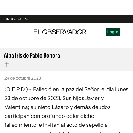
URUGUAY
URUGUAY
Login
ARGENTINA
ESPAÑA
Alba Iris de Pablo Bonora
ESTADOS UNIDOS
24 de octubre 2023
(Q.E.P.D.) - Falleció en la paz del Señor, el día lunes
23 de octubre de 2023. Sus hijos Javier y
Valentina; su nieto Lázaro y demás deudos
participan con profundo dolor dicho
fallecimiento, e invitan al acto de sepelio a