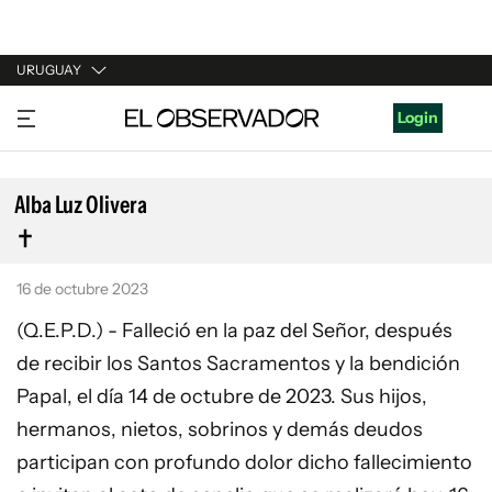
URUGUAY
URUGUAY
Login
ARGENTINA
ESPAÑA
Alba Luz Olivera
ESTADOS UNIDOS
16 de octubre 2023
(Q.E.P.D.) - Falleció en la paz del Señor, después
de recibir los Santos Sacramentos y la bendición
Papal, el día 14 de octubre de 2023. Sus hijos,
hermanos, nietos, sobrinos y demás deudos
participan con profundo dolor dicho fallecimiento