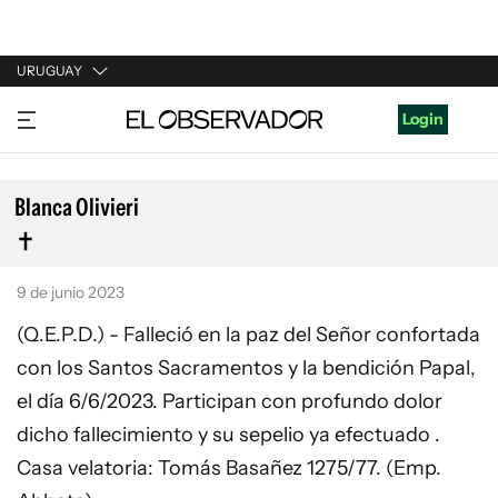
URUGUAY
URUGUAY
Login
ARGENTINA
ESPAÑA
Blanca Olivieri
ESTADOS UNIDOS
9 de junio 2023
(Q.E.P.D.) - Falleció en la paz del Señor confortada
con los Santos Sacramentos y la bendición Papal,
el día 6/6/2023. Participan con profundo dolor
dicho fallecimiento y su sepelio ya efectuado .
Casa velatoria: Tomás Basañez 1275/77. (Emp.