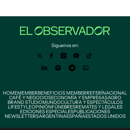
Siguenos en:
HOME
MEMBER
BENEFICIOS MEMBER
REFERÍ
NACIONAL
CAFÉ Y NEGOCIOS
ECONOMÍA Y EMPRESAS
AGRO
BRAND STUDIO
MUNDO
CULTURA Y ESPECTÁCULOS
LIFESTYLE
OPINIÓN
FÚNEBRES
REMATES Y LEGALES
EDICIONES ESPECIALES
PUBLICACIONES
NEWSLETTERS
ARGENTINA
ESPAÑA
ESTADOS UNIDOS