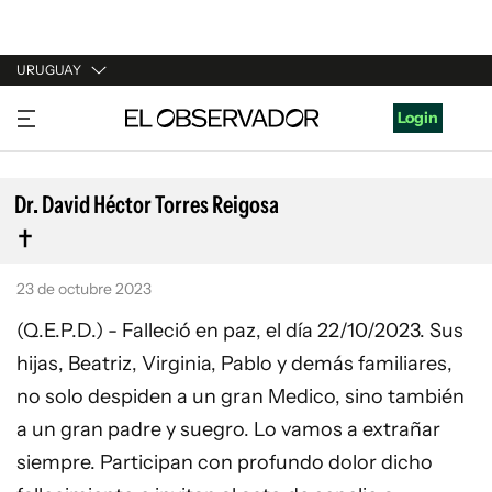
URUGUAY
URUGUAY
Login
ARGENTINA
ESPAÑA
Dr. David Héctor Torres Reigosa
ESTADOS UNIDOS
23 de octubre 2023
(Q.E.P.D.) - Falleció en paz, el día 22/10/2023. Sus
hijas, Beatriz, Virginia, Pablo y demás familiares,
no solo despiden a un gran Medico, sino también
a un gran padre y suegro. Lo vamos a extrañar
siempre. Participan con profundo dolor dicho