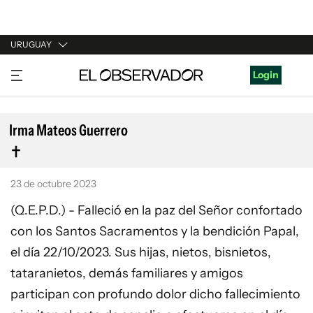
URUGUAY
URUGUAY
Login
ARGENTINA
ESPAÑA
Irma Mateos Guerrero
ESTADOS UNIDOS
23 de octubre 2023
(Q.E.P.D.) - Falleció en la paz del Señor confortado
con los Santos Sacramentos y la bendición Papal,
el día 22/10/2023. Sus hijas, nietos, bisnietos,
tataranietos, demás familiares y amigos
participan con profundo dolor dicho fallecimiento