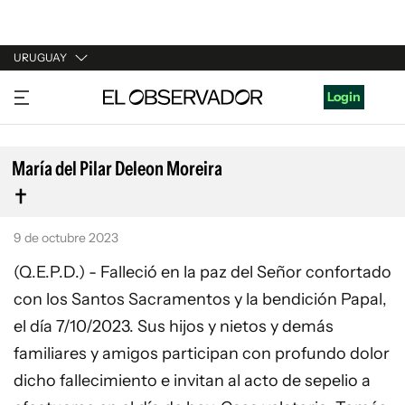
URUGUAY
URUGUAY
Login
ARGENTINA
ESPAÑA
María del Pilar Deleon Moreira
ESTADOS UNIDOS
9 de octubre 2023
(Q.E.P.D.) - Falleció en la paz del Señor confortado
con los Santos Sacramentos y la bendición Papal,
el día 7/10/2023. Sus hijos y nietos y demás
familiares y amigos participan con profundo dolor
dicho fallecimiento e invitan al acto de sepelio a