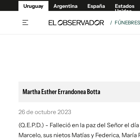
Uruguay
Argentina
España
Estados
Unidos
/
FÚNEBRE
Home
Lifestyl
Member
Opinió
Beneficios Member
Fúnebr
Referí
Remates
11°C
Sábado:
Ahora en:
Montevideo
Nacional
Mín
7°
Máx
Edicion
11°
Cielo Claro
Café y Negocios
Publica
Martha Esther Errandonea Botta
Economía y Empresas
Newslet
Agro
Argent
26 de octubre 2023
Brand Studio
España
Mundo
Estados
(Q.E.P.D.) - Falleció en la paz del Señor el d
Cultura y Espectáculos
Marcelo, sus nietos Matías y Federica, María 