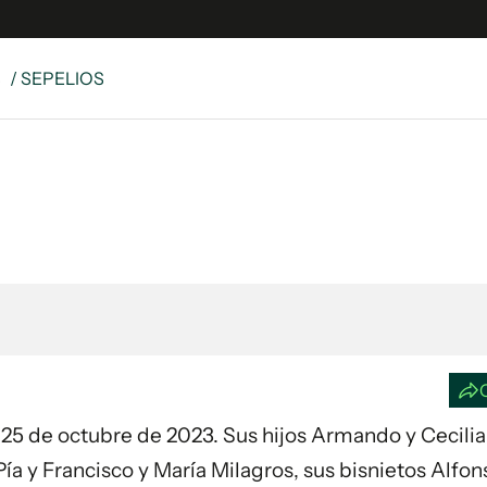
S
/ SEPELIOS
e
S
n
es
Siguenos en:
 y Legales
es especiales
ciones
ters
ina
 Unidos
ía 25 de octubre de 2023. Sus hijos Armando y Cecilia
Pía y Francisco y María Milagros, sus bisnietos Alfon