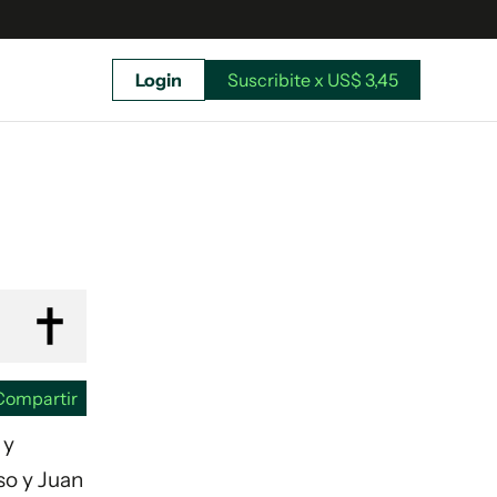
Login
Suscribite x US$ 3,45
uscríbete ahora a El Observador y elegí hasta
donde llegar.
Compartir
 y
so y Juan
Suscribite x US$ 3,45