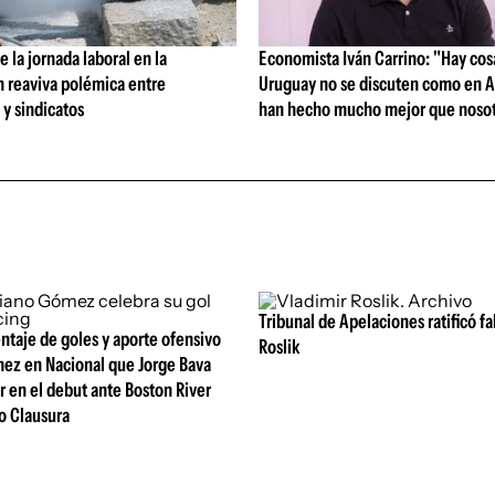
 la jornada laboral en la
Economista Iván Carrino: "Hay cos
n reaviva polémica entre
Uruguay no se discuten como en A
y sindicatos
han hecho mucho mejor que nosot
Tribunal de Apelaciones ratificó fa
entaje de goles y aporte ofensivo
Roslik
ez en Nacional que Jorge Bava
r en el debut ante Boston River
o Clausura