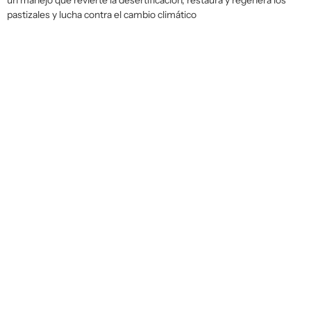
un manejo que revierte la desertificación, restaura y regenera los
pastizales y lucha contra el cambio climático