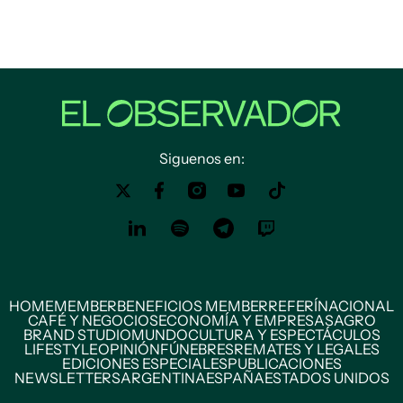
Siguenos en:
HOME
MEMBER
BENEFICIOS MEMBER
REFERÍ
NACIONAL
CAFÉ Y NEGOCIOS
ECONOMÍA Y EMPRESAS
AGRO
BRAND STUDIO
MUNDO
CULTURA Y ESPECTÁCULOS
LIFESTYLE
OPINIÓN
FÚNEBRES
REMATES Y LEGALES
EDICIONES ESPECIALES
PUBLICACIONES
NEWSLETTERS
ARGENTINA
ESPAÑA
ESTADOS UNIDOS