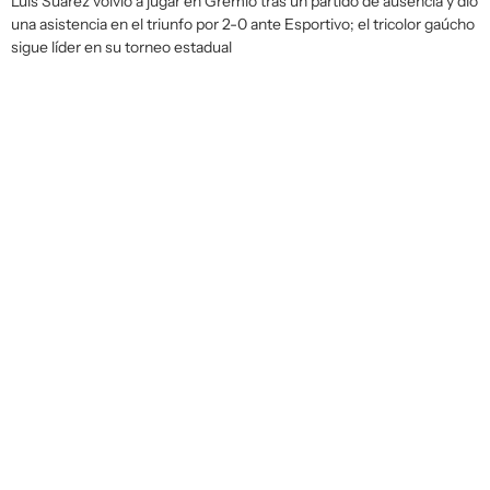
Luis Suárez volvió a jugar en Gremio tras un partido de ausencia y dio
una asistencia en el triunfo por 2-0 ante Esportivo; el tricolor gaúcho
sigue líder en su torneo estadual