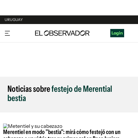
URUGUAY
URUGUAY
Login
ARGENTINA
ESPAÑA
ESTADOS UNIDOS
Noticias sobre
festejo de Merential
bestia
Merentiel en modo "bestia": mirá cómo festejó con un