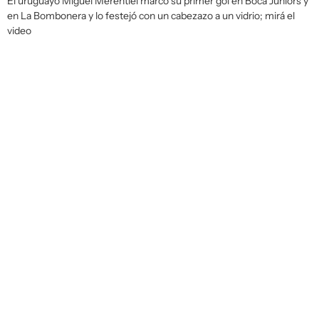
El uruguayo Miguel Merentiel marcó su primer gol en Boca Juniors y
en La Bombonera y lo festejó con un cabezazo a un vidrio; mirá el
video