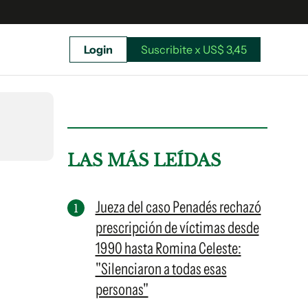
Login
Suscribite x US$ 3,45
uscríbete ahora a El Observador y elegí hasta
donde llegar.
LAS MÁS LEÍDAS
Jueza del caso Penadés rechazó
prescripción de víctimas desde
1990 hasta Romina Celeste:
"Silenciaron a todas esas
personas"
Suscribite x US$ 3,45