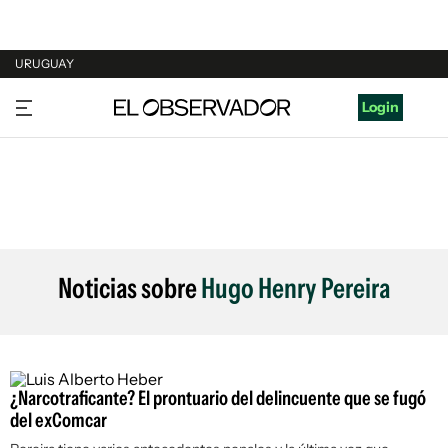
URUGUAY
URUGUAY
Login
ARGENTINA
ESPAÑA
ESTADOS UNIDOS
Noticias sobre
Hugo Henry Pereira
¿Narcotraficante? El prontuario del delincuente que se fugó
del exComcar