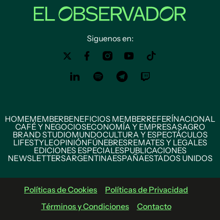
Siguenos en:
HOME
MEMBER
BENEFICIOS MEMBER
REFERÍ
NACIONAL
CAFÉ Y NEGOCIOS
ECONOMÍA Y EMPRESAS
AGRO
BRAND STUDIO
MUNDO
CULTURA Y ESPECTÁCULOS
LIFESTYLE
OPINIÓN
FÚNEBRES
REMATES Y LEGALES
EDICIONES ESPECIALES
PUBLICACIONES
NEWSLETTERS
ARGENTINA
ESPAÑA
ESTADOS UNIDOS
Políticas de Cookies
Políticas de Privacidad
Términos y Condiciones
Contacto