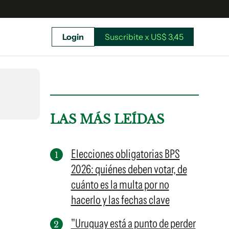
Login
Suscribite x US$ 3,45
uscríbete ahora a El Observador y elegí hasta
donde llegar.
LAS MÁS LEÍDAS
Elecciones obligatorias BPS
2026: quiénes deben votar, de
cuánto es la multa por no
hacerlo y las fechas clave
"Uruguay está a punto de perder
Suscribite x US$ 3,45