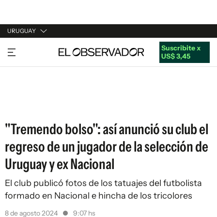
URUGUAY
Suscribite x
URUGUAY
US$ 3,45
ARGENTINA
ESPAÑA
ESTADOS UNIDOS
"Tremendo bolso": así anunció su club el
regreso de un jugador de la selección de
Uruguay y ex Nacional
El club publicó fotos de los tatuajes del futbolista
formado en Nacional e hincha de los tricolores
8 de agosto 2024
9:07 hs