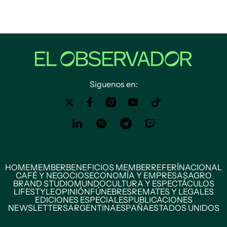
Siguenos en:
HOME
MEMBER
BENEFICIOS MEMBER
REFERÍ
NACIONAL
CAFÉ Y NEGOCIOS
ECONOMÍA Y EMPRESAS
AGRO
BRAND STUDIO
MUNDO
CULTURA Y ESPECTÁCULOS
LIFESTYLE
OPINIÓN
FÚNEBRES
REMATES Y LEGALES
EDICIONES ESPECIALES
PUBLICACIONES
NEWSLETTERS
ARGENTINA
ESPAÑA
ESTADOS UNIDOS