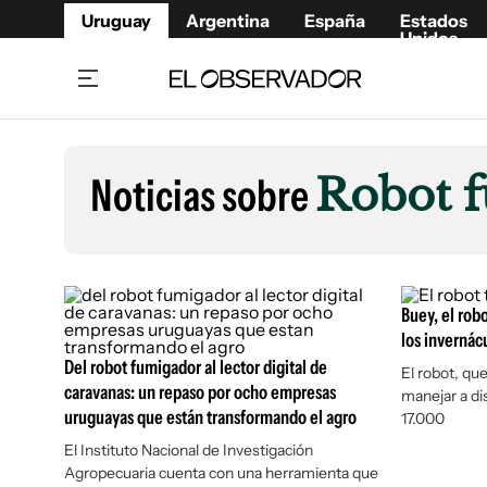
Uruguay
Argentina
España
Estados
Unidos
Home
Lifestyl
Member
Opinió
Noticias sobre
Robot 
Beneficios Member
Fúnebr
Referí
Remates
8°C
Lunes:
Ahora en:
Montevideo
Nacional
Mín
8°
Máx
Edicion
9°
Cielo Claro
Café y Negocios
Publica
Buey, el robo
Economía y Empresas
Newslet
los invernác
Agro
Argent
Del robot fumigador al lector digital de
El robot, qu
caravanas: un repaso por ocho empresas
manejar a di
Brand Studio
España
uruguayas que están transformando el agro
17.000
Mundo
Estados
El Instituto Nacional de Investigación
Cultura y Espectáculos
Agropecuaria cuenta con una herramienta que