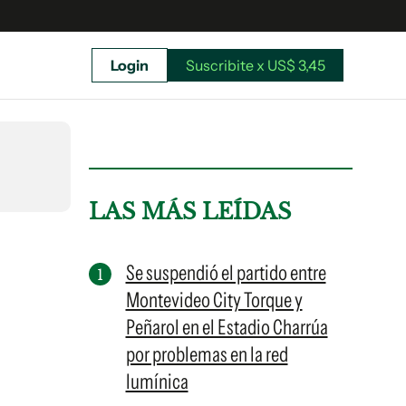
Login
Suscribite x US$ 3,45
uscríbete ahora a El Observador y elegí hasta
donde llegar.
LAS MÁS LEÍDAS
Se suspendió el partido entre
Montevideo City Torque y
Peñarol en el Estadio Charrúa
por problemas en la red
lumínica
Suscribite x US$ 3,45