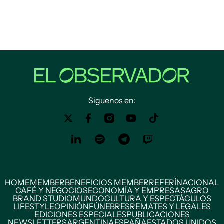
Siguenos en:
HOME
MEMBER
BENEFICIOS MEMBER
REFERÍ
NACIONAL
CAFÉ Y NEGOCIOS
ECONOMÍA Y EMPRESAS
AGRO
BRAND STUDIO
MUNDO
CULTURA Y ESPECTÁCULOS
LIFESTYLE
OPINIÓN
FÚNEBRES
REMATES Y LEGALES
EDICIONES ESPECIALES
PUBLICACIONES
NEWSLETTERS
ARGENTINA
ESPAÑA
ESTADOS UNIDOS