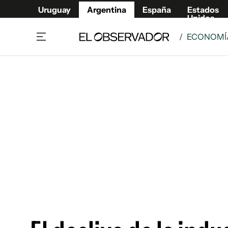
Uruguay
Argentina
España
Estados
Unidos
/
ECONOMÍA
Home
Deport
Política
El Obse
Economía y negocios
Urugua
Zoom
España
Sociedad
Estados
Espectáculos