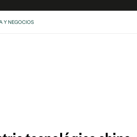
 Y NEGOCIOS
es
Edición Digital
S
rvador Radio
y
 Unidos