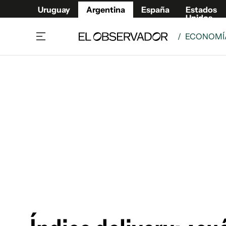
Uruguay
Argentina
España
Estados
Unidos
/
ECONOMÍA
Home
Deport
Política
El Obse
Economía y negocios
Urugua
Zoom
España
Sociedad
Estados
Espectáculos