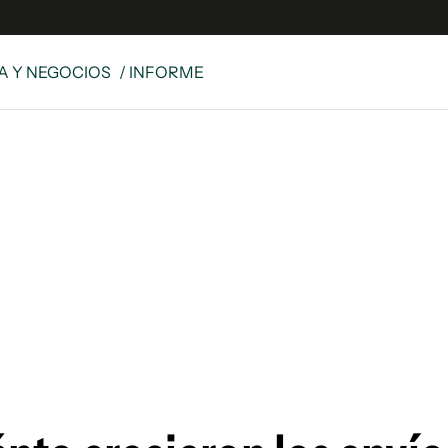
 Y NEGOCIOS
/ INFORME
es
Edición Digital
S
rvador Radio
y
 Unidos