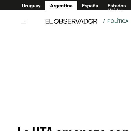
Uruguay
Argentina
España
Estados
Unidos
/
POLÍTICA
Home
Deport
Política
El Obse
Economía y negocios
Urugua
Zoom
España
Sociedad
Estados
Espectáculos