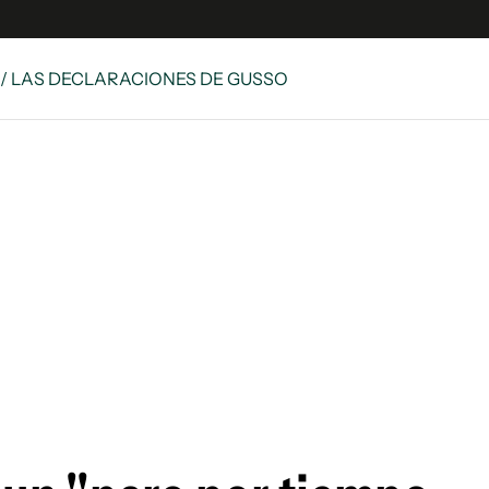
/ LAS DECLARACIONES DE GUSSO
es
Edición Digital
S
rvador Radio
y
 Unidos