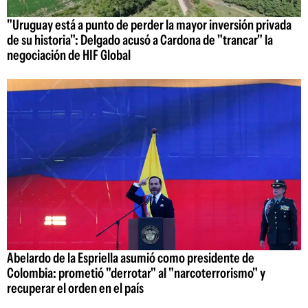
"Uruguay está a punto de perder la mayor inversión privada
de su historia": Delgado acusó a Cardona de "trancar" la
negociación de HIF Global
Abelardo de la Espriella asumió como presidente de
Colombia: prometió "derrotar" al "narcoterrorismo" y
recuperar el orden en el país