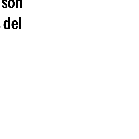
 son
 del