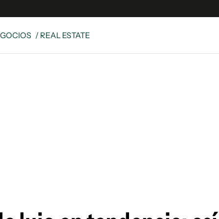
EGOCIOS
/ REAL ESTATE
e
S
n
es
Siguenos en:
 y Legales
es especiales
ciones
ters
ina
 Unidos