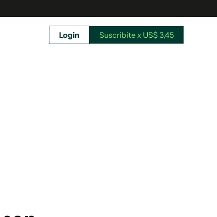
Login
Suscribite x US$ 3,45
uscríbete ahora a El Observador y elegí hasta
donde llegar.
Suscribite x US$ 3,45