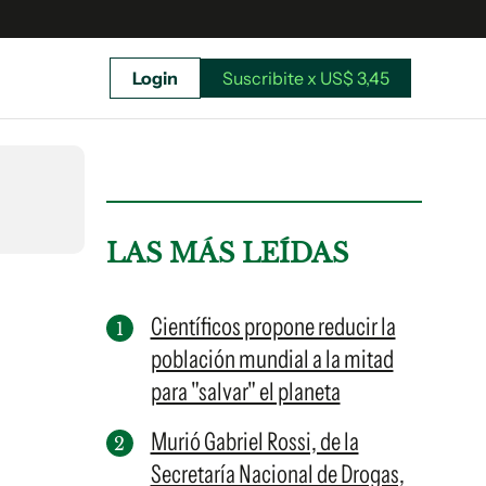
Login
Suscribite x US$ 3,45
uscríbete ahora a El Observador y elegí hasta
donde llegar.
LAS MÁS LEÍDAS
Científicos propone reducir la
población mundial a la mitad
para "salvar" el planeta
Murió Gabriel Rossi, de la
Secretaría Nacional de Drogas,
Suscribite x US$ 3,45