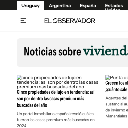
Uruguay
Argentina
España
Estados
Unidos
Home
Lifestyl
Member
Opinió
Noticias sobre
vivien
Beneficios Member
Fúnebr
Referí
Remates
10°C
Sábado:
Ahora en:
Montevideo
Nacional
Mín
7°
Máx
11°
Edicion
Nubes
Café y Negocios
Publica
Crecen los a
Economía y Empresas
Newslet
¿cuánto sale
Cinco propiedades de lujo en tendencia: así
Agro
Argent
son por dentro las casas premium más
Agentes del 
sustancial a
buscadas del año
Brand Studio
España
de invierno e
Mundo
Estados
Un portal inmobiliario español reveló cuáles
Manantiales
fueron las casas premium más buscadas en
Cultura y Espectáculos
2024