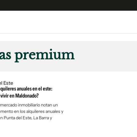
e
S
n
das premium
es
Siguenos en:
 y Legales
es especiales
ciones
lquileres anuales en el este:
ters
 vivir en Maldonado?
ina
mercado inmobiliario notan un
umento en los alquileres anuales y
n Punta del Este, La Barra y
 Unidos