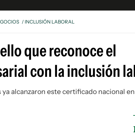
EGOCIOS
/ INCLUSIÓN LABORAL
e
S
ello que reconoce el
n
es
Siguenos en:
ial con la inclusión la
 y Legales
es especiales
ciones
ya alcanzaron este certificado nacional en
ters
ina
 Unidos