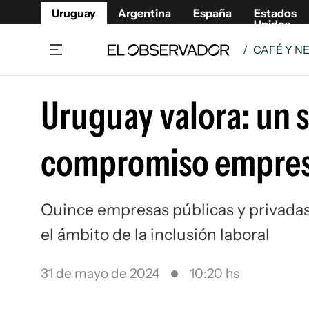
Uruguay
Argentina
España
Estados
Unidos
/
CAFÉ Y N
Home
Lifestyl
Uruguay valora: un s
Member
Opinió
Beneficios Member
Fúnebr
compromiso empresar
Referí
Remates
11°C
Sábado:
Ahora en:
Montevideo
Nacional
Mín
7°
Máx
11°
Edicion
Nubes
Café y Negocios
Publica
Quince empresas públicas y privadas 
Economía y Empresas
Newslet
el ámbito de la inclusión laboral
Agro
Argent
Brand Studio
España
31 de mayo de 2024
10:20 hs
Mundo
Estados
Cultura y Espectáculos