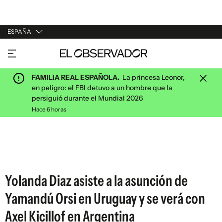
ESPAÑA
URUGUAY
ARGENTINA
FAMILIA REAL ESPAÑOLA.
La princesa Leonor,
ESPAÑA
en peligro: el FBI detuvo a un hombre que la
persiguió durante el Mundial 2026
ESTADOS UNIDOS
Hace 6 horas
Yolanda Diaz asiste a la asunción de
Yamandú Orsi en Uruguay y se verá con
Axel Kicillof en Argentina