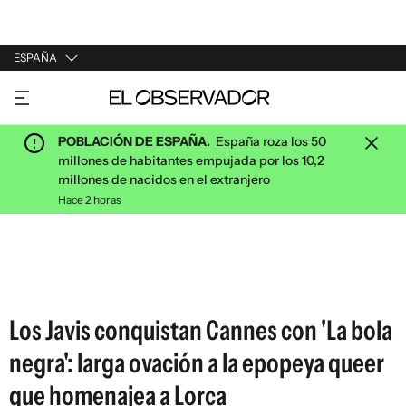
ESPAÑA
URUGUAY
ARGENTINA
POBLACIÓN DE ESPAÑA.
España roza los 50
ESPAÑA
millones de habitantes empujada por los 10,2
millones de nacidos en el extranjero
ESTADOS UNIDOS
Hace 2 horas
Los Javis conquistan Cannes con 'La bola
negra': larga ovación a la epopeya queer
que homenajea a Lorca