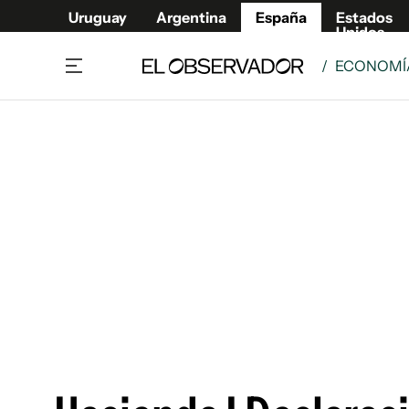
Uruguay
Argentina
España
Estados
Unidos
/
ECONOMÍA
Actualidad
Mirada
Economía y Finanzas
Impacto
Sucede
Data Cl
Relax
Urugua
Cine, series y música
Argent
Madrid & Comunidad
Estados
Pequeños Placeres