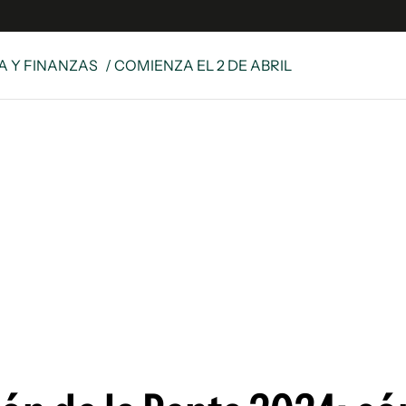
 Y FINANZAS
/ COMIENZA EL 2 DE ABRIL
s
S
 Global
ave
y
ina
 Unidos