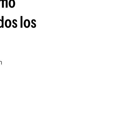
ómo
guenos en:
dos los
n