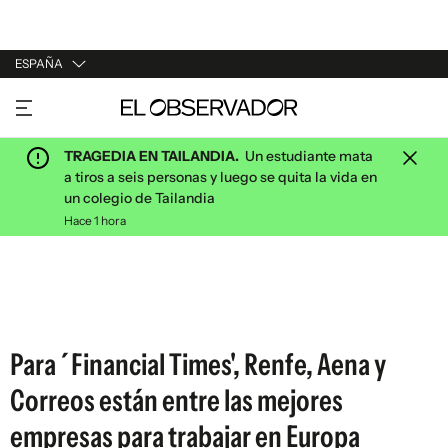
ESPAÑA
URUGUAY
ARGENTINA
TRAGEDIA EN TAILANDIA.
Un estudiante mata
ESPAÑA
a tiros a seis personas y luego se quita la vida en
un colegio de Tailandia
ESTADOS UNIDOS
Hace 1 hora
Para ´Financial Times', Renfe, Aena y
Correos están entre las mejores
empresas para trabajar en Europa