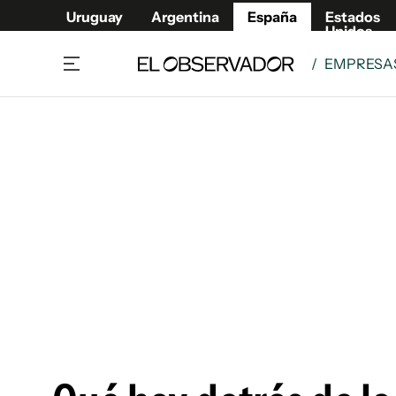
Uruguay
Argentina
España
Estados
Unidos
/
EMPRESAS
Actualidad
Mirada
Economía y Finanzas
Impacto
Sucede
Data Cl
Relax
Urugua
Cine, series y música
Argent
Madrid & Comunidad
Estados
Pequeños Placeres