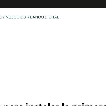
 Y NEGOCIOS
/ BANCO DIGITAL
s
S
 Global
ave
y
ina
 Unidos