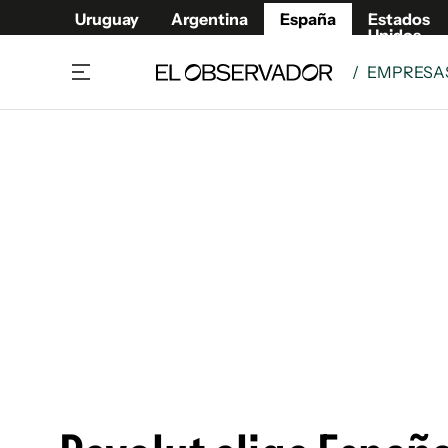
Uruguay
Argentina
España
Estados
Unidos
/
EMPRESAS
Actualidad
Mirada
Economía y Finanzas
Impacto
Sucede
Data Cl
Relax
Urugua
Cine, series y música
Argent
Madrid & Comunidad
Estados
Pequeños Placeres