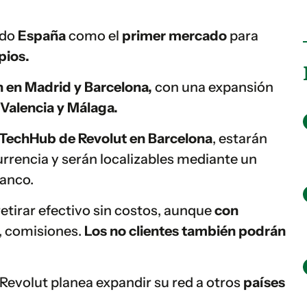
ido
España
como el
primer mercado
para
pios.
n en Madrid y Barcelona,
con una expansión
Valencia y Málaga.
TechHub de Revolut en Barcelona
, estarán
rrencia y serán localizables mediante un
banco.
retirar efectivo sin costos, aunque
con
, comisiones.
Los no clientes también podrán
Revolut planea expandir su red a otros
países