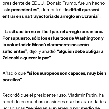
presidente de EE.UU., Donald Trump, fue un hecho
“sin precedentes”
, demostró
“lo difícil que será
entrar en una trayectoria de arreglo en Ucrania”
.
“La situación no es fácil para el arreglo ucraniano.
Por supuesto, sólo los esfuerzos de Washington y
la voluntad de Moscú claramente no serán
suficientes”
, dijo, y añadió
“alguien debe obligar a
Zelenski a querer la paz”
.
Añadió que
“si los europeos son capaces, muy bien
por ellos”
.
Recordó que el presidente ruso, Vladímir Putin, ha
repetido en muchas ocasiones que las autoridades
ucranianas
“se niegan a un arreglo por medio de