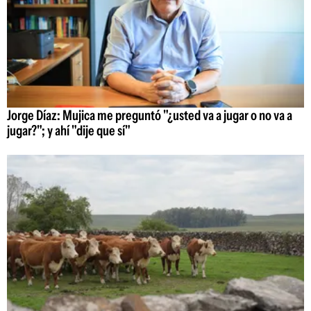
Jorge Díaz: Mujica me preguntó "¿usted va a jugar o no va a
jugar?"; y ahí "dije que sí"