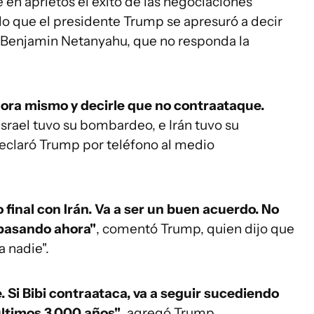
 en aprietos el éxito de las negociaciones
lo que el presidente Trump se apresuró a decir
í, Benjamin Netanyahu, que no responda la
hora mismo y decirle que no contraataque.
Israel tuvo su bombardeo, e Irán tuvo su
eclaró Trump por teléfono al medio
inal con Irán. Va a ser un buen acuerdo. No
 pasando ahora"
, comentó Trump, quien dijo que
 nadie".
 Si Bibi contraataca, va a seguir sucediendo
últimos 3.000 años"
, agregó Trump.