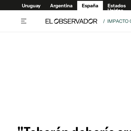
Uruguay
Argentina
España
Estados
Unidos
/
IMPACTO 
Actualidad
Mirada
Economía y Finanzas
Impacto
Sucede
Data Cl
Relax
Urugua
Cine, series y música
Argent
Madrid & Comunidad
Estados
Pequeños Placeres