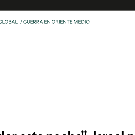
GLOBAL
/ GUERRA EN ORIENTE MEDIO
s
S
 Global
ave
y
ina
 Unidos