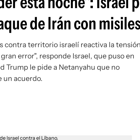
der esta noche": Israel
Si
taque de Irán con misile
s contra territorio israelí reactiva la tensió
ran error", responde Israel, que puso en
ld Trump le pide a Netanyahu que no
e un acuerdo.