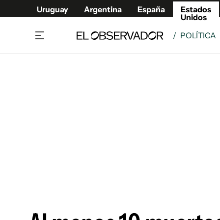
Uruguay
Argentina
España
Estados
Unidos
/
POLÍTICA
Home
América
Política
Deport
Economía
Urugua
Sociedad
Argent
Inmigración
España