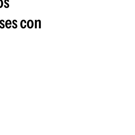
os
guenos en:
ses con