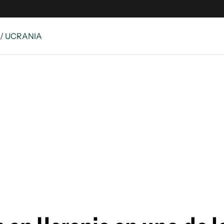
/ UCRANIA
 Latina
S
es
y
ina