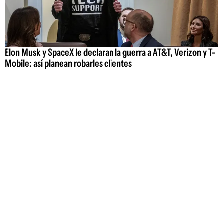
Elon Musk y SpaceX le declaran la guerra a AT&T, Verizon y T-
Mobile: así planean robarles clientes