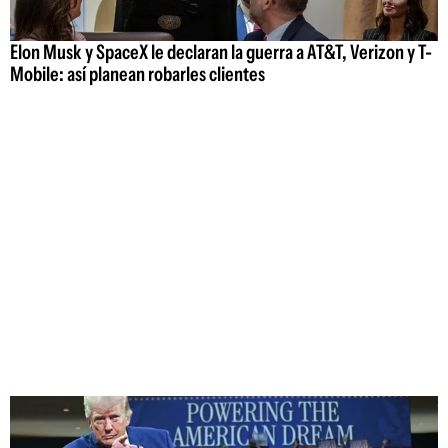
Elon Musk y SpaceX le declaran la guerra a AT&T, Verizon y T-
Mobile: así planean robarles clientes